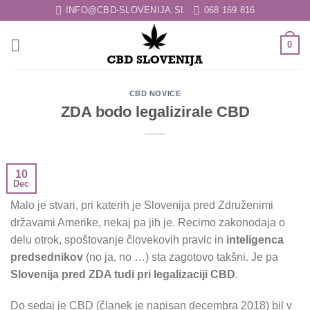
Skoči
INFO@CBD-SLOVENIJA.SI
068 169 816
na
vsebino
0
CBD NOVICE
ZDA bodo legalizirale CBD
10
Dec
Malo je stvari, pri katerih je Slovenija pred Združenimi
državami Amerike, nekaj pa jih je. Recimo zakonodaja o
delu otrok, spoštovanje človekovih pravic in
inteligenca
predsednikov
(no ja, no …) sta zagotovo takšni. Je pa
Slovenija pred ZDA tudi pri legalizaciji CBD
.
Do sedaj je CBD (članek je napisan decembra 2018) bil v