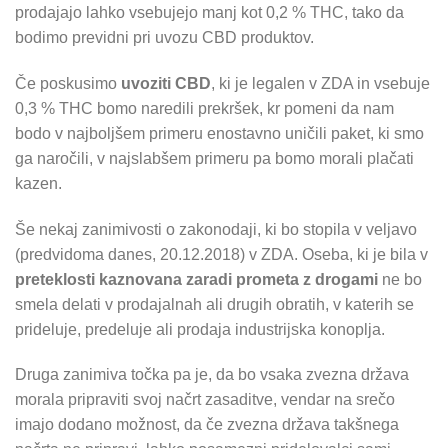
prodajajo lahko vsebujejo manj kot 0,2 % THC, tako da
bodimo previdni pri uvozu CBD produktov.
Če poskusimo
uvoziti CBD
, ki je legalen v ZDA in vsebuje
0,3 % THC bomo naredili prekršek, kr pomeni da nam
bodo v najboljšem primeru enostavno uničili paket, ki smo
ga naročili, v najslabšem primeru pa bomo morali plačati
kazen.
Še nekaj zanimivosti o zakonodaji, ki bo stopila v veljavo
(predvidoma danes, 20.12.2018) v ZDA. Oseba, ki je bila v
preteklosti kaznovana zaradi prometa z drogami
ne bo
smela delati v prodajalnah ali drugih obratih, v katerih se
prideluje, predeluje ali prodaja industrijska konoplja.
Druga zanimiva točka pa je, da bo vsaka zvezna država
morala pripraviti svoj načrt zasaditve, vendar na srečo
imajo dodano možnost, da če zvezna država takšnega