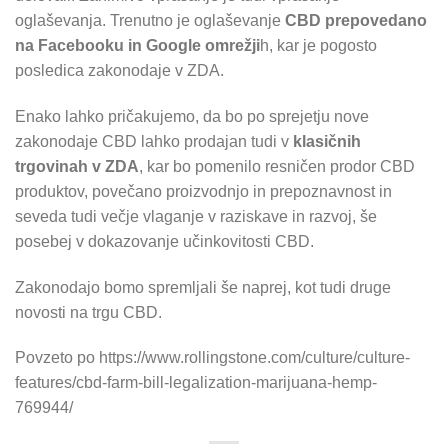
oglaševanja. Trenutno je oglaševanje
CBD prepovedano
na Facebooku in Google omrežji
h, kar je pogosto
posledica zakonodaje v ZDA.
Enako lahko pričakujemo, da bo po sprejetju nove
zakonodaje CBD lahko prodajan tudi v
klasičnih
trgovinah v ZDA
, kar bo pomenilo resničen prodor CBD
produktov, povečano proizvodnjo in prepoznavnost in
seveda tudi večje vlaganje v raziskave in razvoj, še
posebej v dokazovanje učinkovitosti CBD.
Zakonodajo bomo spremljali še naprej, kot tudi druge
novosti na trgu CBD.
Povzeto po https://www.rollingstone.com/culture/culture-
features/cbd-farm-bill-legalization-marijuana-hemp-
769944/