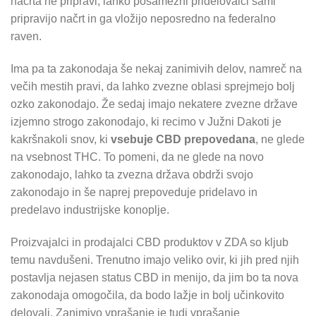
načrta ne pripravi, lahko posamezni pridelovalci sami
pripravijo načrt in ga vložijo neposredno na federalno
raven.
Ima pa ta zakonodaja še nekaj zanimivih delov, namreč na
večih mestih pravi, da lahko zvezne oblasi sprejmejo bolj
ozko zakonodajo. Že sedaj imajo nekatere zvezne države
izjemno strogo zakonodajo, ki recimo v Južni Dakoti je
kakršnakoli snov, ki
vsebuje CBD prepovedana
, ne glede
na vsebnost THC. To pomeni, da ne glede na novo
zakonodajo, lahko ta zvezna država obdrži svojo
zakonodajo in še naprej prepoveduje pridelavo in
predelavo industrijske konoplje.
Proizvajalci in prodajalci CBD produktov v ZDA so kljub
temu navdušeni. Trenutno imajo veliko ovir, ki jih pred njih
postavlja nejasen status CBD in menijo, da jim bo ta nova
zakonodaja omogočila, da bodo lažje in bolj učinkovito
delovali. Zanimivo vprašanje je tudi vprašanje