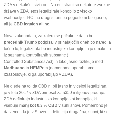
ZDA v nekakšni sivi coni. Na eni strani so nekatere zvezne
države v ZDA letos legalizirale konopljo z visoko
vsebnostjo THC, na drugi strani pa pogosto ni bilo jasno,
ali je
CBD legalen ali ne
.
Nova zakonodaja, za katero se pričakuje da jo bo
precednik Trump
podpisal v prihajajočih dneh bo naredila
točno to, legalizirala bo industrijsko konopljo in jo umaknila
iz seznama kontroliranih substanc (
Controlled Substances Act) in tako jasno razlikuje med
Marihuano
in
HEMP
om (namenoma uporabljamo
izrazoslovje, ki ga uporabljajo v ZDA).
Ne glede na to, da CBD ni bil jasno in v celoti legaliziran,
je v letu 2017 v ZDA prinesel za $350 milijonov prodaje.
ZDA definirajo industrijsko konopljo kot konopljo, ki
vsebuje
manj kot 0,3 % CBD
v suhi snovi. Pomembno je,
da vemo, da je v Sloveniji definicija drugačna, snovi, ki se